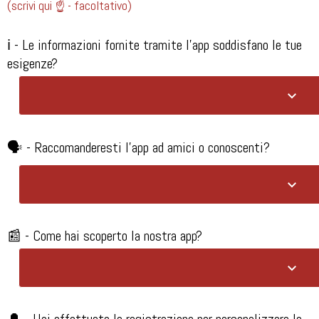
(scrivi qui ☝️ - facoltativo)
ℹ️ - Le informazioni fornite tramite l'app soddisfano le tue
esigenze?​
🗣️ - Raccomanderesti l'app ad amici o conoscenti?​
📰 - Come hai scoperto la nostra app?​
🔔 - Hai effettuato la registrazione per personalizzare le