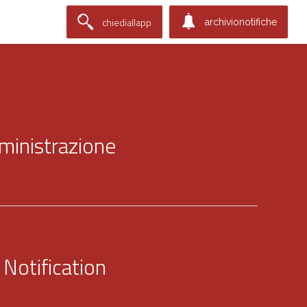
chiediallapp
archivionotifiche
ministrazione
 Notification