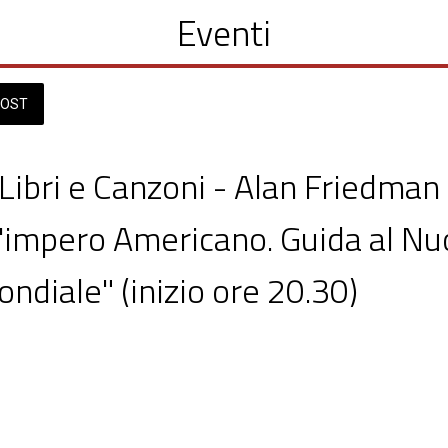
Eventi
OST
Libri e Canzoni - Alan Friedman
l'impero Americano. Guida al N
ndiale" (inizio ore 20.30)
tigliano BA
  dalle 11:00 alle 23:59 