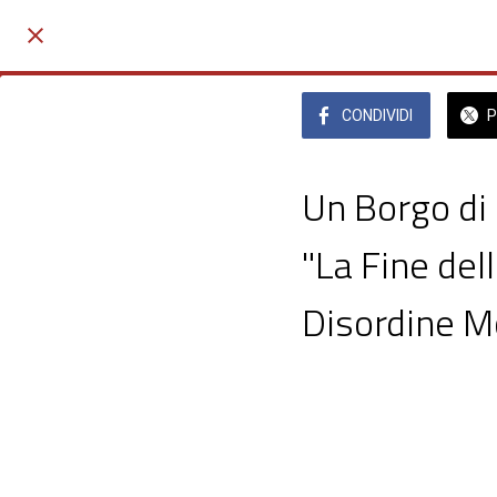
CONDIVIDI
P
Un Borgo di 
"La Fine del
Disordine Mo
Chiostro San Domenico, Ru
 giovedì 25 settembre 2025